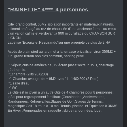
"RAINETTE" 4**** 4 personnes
Gîte grand confort, 65M2, isolation importante,en matériaux naturels,
joliment aménagé au rez-de-chaussée d'une ancienne ferme, au creux
d'un vallon calme et verdoyant à 900 m du village du CHAMBON SUR
LIGNON.
Labélisé "Ecogîte et Respirando"sur une propriété de plus de 2 HA
Accès de plain pied au jardin et à la terrasse privatifs,environ 350M2 +
un grand terrain non clos commun, parking privé.
* Séjour, cuisine américaine, TV écran plat et lecteur DVD, chauffage
géothermie.
*1chambre (2lits 90X200)
*1 Chambre aveugle de + 9M2 avec 1lit 140X200 (2 Pers)
*1 salle d'eau
*1WC.
Le Gîte est mitoyen à un autre Gîte de 4 chambres pour 8 personnes;
idéal pour regroupement familiaux.(Cousinades ,Anniversaires,
Randonnées, Retrouvailles,Stages de Golf ,Stages de Tennis...
Magnifique Golf 18 trous à 10 mn ,Tennis, piscine et Equitation à 3KMS .
En Hiver ,Promenades en raquette , ski de randonnées, luge..