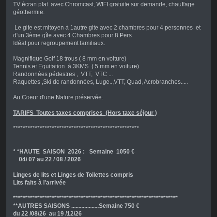
TV écran plat avec Chromcast, WIFI gratuite sur demande, chauffage
géothermie.
Le gite est mitoyen à 1autre gite avec 2 chambres pour 4 personnes et
d'un 3ème gîte avec 4 Chambres pour 8 Pers
Idéal pour regroupement familiaux.
Magnifique Golf 18 trous ( 8 mm en voiture)
Tennis et Equitation à 3KMS ( 5 mm en voiture)
Randonnées pédestres , VTT, VTC ...
Raquettes ,Ski de randonnées, Luge..,VTT, Quad, Acrobranches.....
Au Coeur d'une Nature préservée.
TARIFS Toutes taxes comprises (Hors taxe séjour )
****************************************************
* *HAUTE
SAISON 2026 : Semaine 1050 €
04/ 07 au 22 / 08 / 2026
Linges de lits et Linges de Toilettes compris
Lits faits à l'arrivée
********************************************************************
**AUTRES SAISONS ...................Semaine 750 €
du 22 /08/26 au 19 /12/26