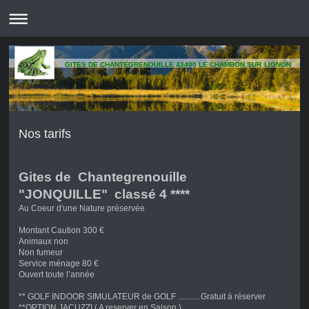
GITES DE CHANTEGRENOUILLE 43400 LE CHAMBON SUR LIGNON
Nos tarifs
Gites de Chantegrenouille
"JONQUILLE" classé 4 ****
Au Coeur d'une Nature préservée
Montant Caution 300 €
Animaux non
Non fumeur
Service ménage 80 €
Ouvert toute l’année
** GOLF INDOOR SIMULATEUR de GOLF ...........Gratuit à réserver
**OPTION JACUZZI ( A reserver en Saison )