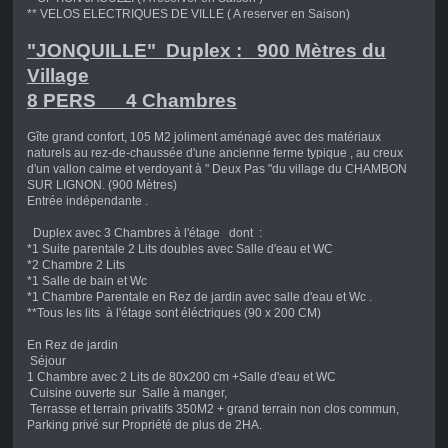
** VELOS ELECTRIQUES DE VILLE ( A reserver en Saison)
"JONQUILLE" Duplex : 900 Mètres du
Village
8 PERS 4 Chambres
Gîte grand confort, 105 M2 joliment aménagé avec des matériaux
naturels au rez-de-chaussée d'une ancienne ferme typique , au creux
d'un vallon calme et verdoyant à " Deux Pas "du village du CHAMBON
SUR LIGNON. (900 Mètres)
Entrée indépendante .
Duplex avec 3 Chambres à l'étage dont :
*1 Suite parentale 2 Lits doubles avec Salle d'eau et WC
*2 Chambre 2 Lits
*1 Salle de bain et Wc
*1 Chambre Parentale en Rez de jardin avec salle d'eau et Wc .
**Tous les lits à l'étage sont éléctriques (90 x 200 CM)
En Rez de jardin
Séjour
1 Chambre avec 2 Lits de 80x200 cm +Salle d'eau et WC
Cuisine ouverte sur Salle à manger,
Terrasse et terrain privatifs 350M2 + grand terrain non clos commun,
Parking privé sur Propriété de plus de 2HA.